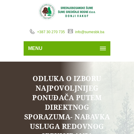
+387 30 270 735
info@sumesbk.ba
MENU
ODLUKA O IZBORU
NAJPOVOLJNIJEG
PONUĐAČA PUTEM
DIREKTNOG
SPORAZUMA- NABAVKA
USLUGA REDOVNOG