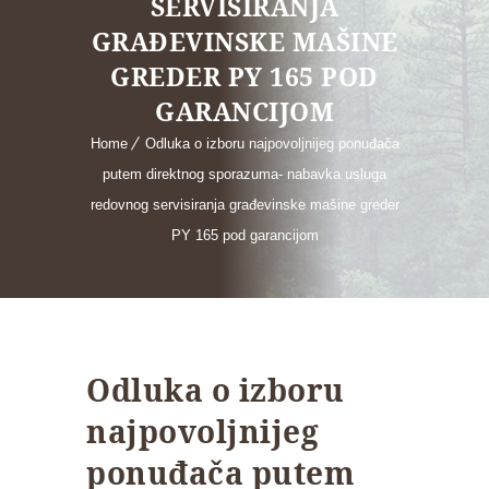
SERVISIRANJA
GRAĐEVINSKE MAŠINE
GREDER PY 165 POD
GARANCIJOM
Home
Odluka o izboru najpovoljnijeg ponuđača
putem direktnog sporazuma- nabavka usluga
redovnog servisiranja građevinske mašine greder
PY 165 pod garancijom
Odluka o izboru
najpovoljnijeg
ponuđača putem