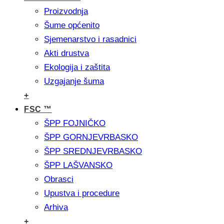
Proizvodnja
Šume općenito
Sjemenarstvo i rasadnici
Akti drustva
Ekologija i zaštita
Uzgajanje šuma
+
FSC ™
ŠPP FOJNIČKO
ŠPP GORNJEVRBASKO
ŠPP SREDNJEVRBASKO
ŠPP LAŠVANSKO
Obrasci
Upustva i procedure
Arhiva
+