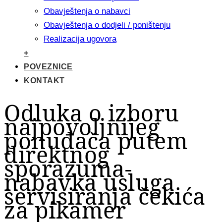
Obavještenja o nabavci
Obavještenja o dodjeli / poništenju
Realizacija ugovora
+
POVEZNICE
KONTAKT
Odluka o izboru
najpovoljnijeg
ponuđača putem
direktnog
sporazuma-
nabavka usluga
servisiranja čekića
za pikamer