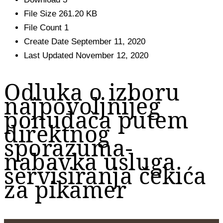
File Size
261.20 KB
File Count
1
Create Date
September 11, 2020
Last Updated
November 12, 2020
Odluka o izboru
najpovoljnijeg
ponuđača putem
direktnog
sporazuma-
nabavka usluga
servisiranja čekića
za pikamer