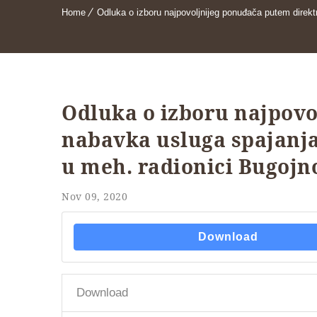
Home
Odluka o izboru najpovoljnijeg ponuđača putem direk
Odluka o izboru najpov
nabavka usluga spajanja
u meh. radionici Bugojn
Nov 09, 2020
Download
Download