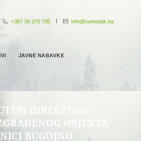
+387 30 270 735
info@sumesbk.ba
IVI
JAVNE NABAVKE
PUTEM DIREKTNOG
IZGRAĐENOG OBJEKTA
NICI BUGOJNO