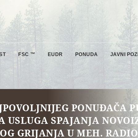
ST
FSC ™
EUDR
PONUDA
JAVNI POZ
JPOVOLJNIJEG PONUĐAČA 
A USLUGA SPAJANJA NOVO
OG GRIJANJA U MEH. RADIO