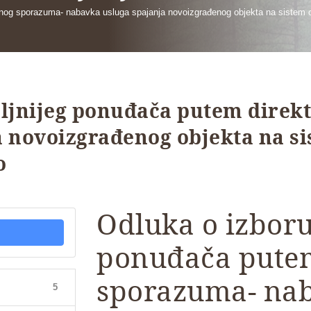
tnog sporazuma- nabavka usluga spajanja novoizgrađenog objekta na sistem ce
oljnijeg ponuđača putem direk
 novoizgrađenog objekta na si
o
Odluka o izboru
ponuđača pute
sporazuma- nab
5