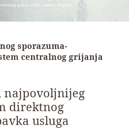
ntralnog grijanja u meh. radionici Bugojno
tnog sporazuma-
stem centralnog grijanja
 najpovoljnijeg
m direktnog
avka usluga