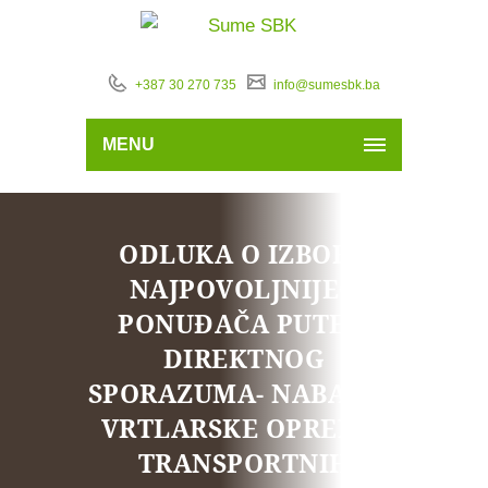
+387 30 270 735
info@sumesbk.ba
MENU
ODLUKA O IZBORU
NAJPOVOLJNIJEG
PONUĐAČA PUTEM
DIREKTNOG
SPORAZUMA- NABAVKA
VRTLARSKE OPREME-
TRANSPORTNIH