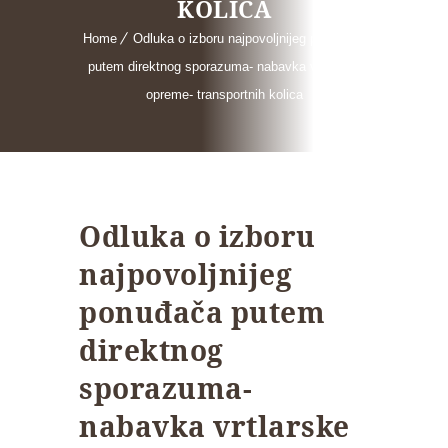
KOLICA
Home
Odluka o izboru najpovoljnijeg ponuđača
putem direktnog sporazuma- nabavka vrtlarske
opreme- transportnih kolica
Odluka o izboru
najpovoljnijeg
ponuđača putem
direktnog
sporazuma-
nabavka vrtlarske