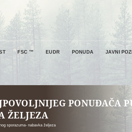
ST
FSC ™
EUDR
PONUDA
JAVNI POZ
JPOVOLJNIJEG PONUĐAČA 
A ŽELJEZA
tnog sporazuma- nabavka željeza