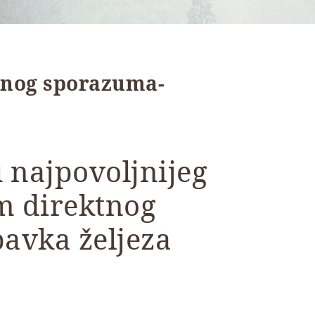
tnog sporazuma-
 najpovoljnijeg
m direktnog
avka željeza