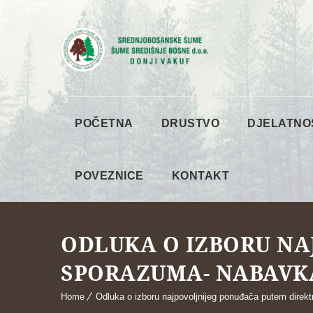
POČETNA
DRUSTVO
DJELATNO
POVEZNICE
KONTAKT
ODLUKA O IZBORU NA
SPORAZUMA- NABAVK
Home
Odluka o izboru najpovoljnijeg ponuđača putem direk