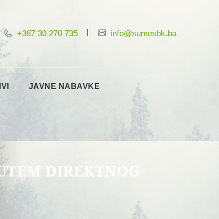
+387 30 270 735
info@sumesbk.ba
IVI
JAVNE NABAVKE
PUTEM DIREKTNOG