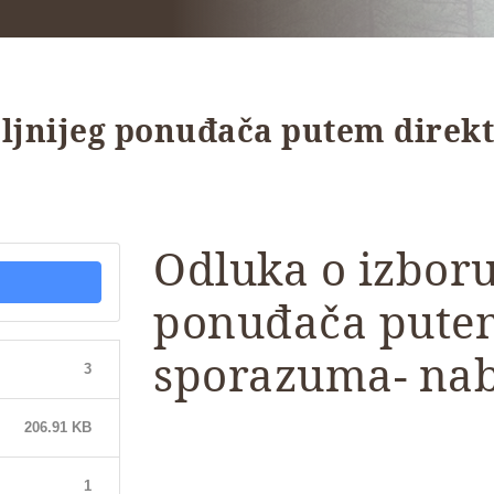
oljnijeg ponuđača putem direk
Odluka o izboru
ponuđača pute
sporazuma- nab
3
206.91 KB
1