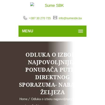
+387 30 270 735
info@sumesbk.ba
MENU
ODLUKA O IZBORU
NAJPOVOLJNIJEG
PONUĐAČA PUTEM
DIREKTNOG
SPORAZUMA- NABAVKA
ŽELJEZA
Home
Odluka o izboru najpovoljnijeg ponuđača