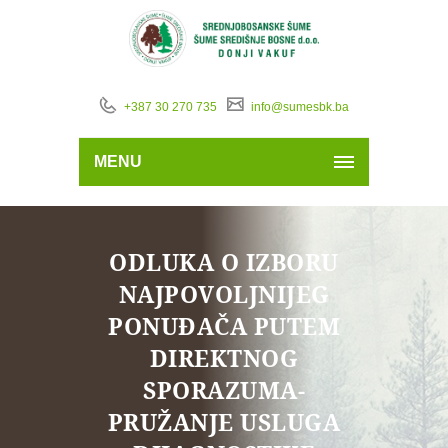
+387 30 270 735
info@sumesbk.ba
MENU
ODLUKA O IZBORU
NAJPOVOLJNIJEG
PONUĐAČA PUTEM
DIREKTNOG
SPORAZUMA-
PRUŽANJE USLUGA