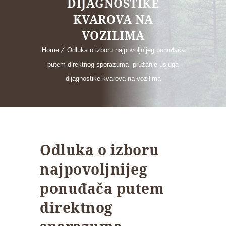
DIJAGNOSTIKE
KVAROVA NA
VOZILIMA
Home
Odluka o izboru najpovoljnijeg ponuđača
putem direktnog sporazuma- pružanje usluga
dijagnostike kvarova na vozilima
Odluka o izboru
najpovoljnijeg
ponuđača putem
direktnog