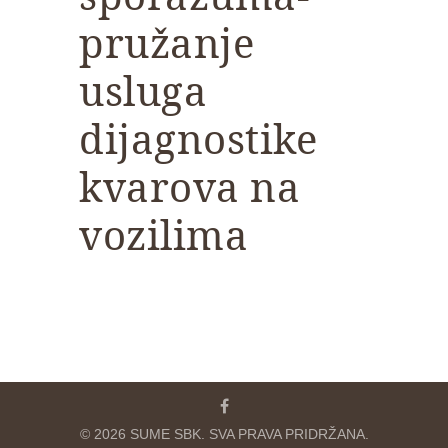
pružanje
usluga
dijagnostike
kvarova na
vozilima
© 2026 SUME SBK. SVA PRAVA PRIDRŽANA.