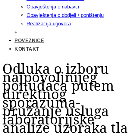
Obavještenja o nabavci
Obavještenja o dodjeli / poništenju
Realizacija ugovora
+
POVEZNICE
KONTAKT
Odluka o izboru
najpovoljnijeg
ponuđača putem
direktnog
sporazuma-
pružanje usluga
laboratorijske
analize uzoraka tla