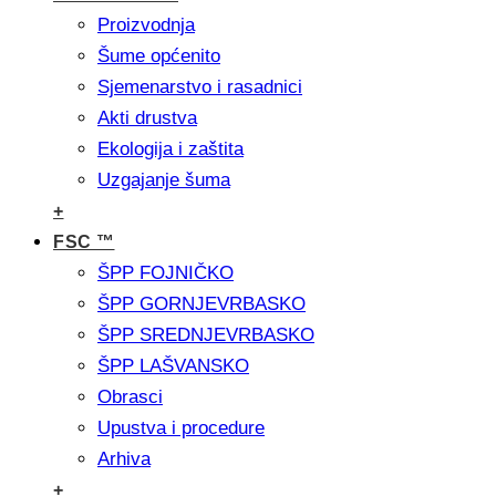
Proizvodnja
Šume općenito
Sjemenarstvo i rasadnici
Akti drustva
Ekologija i zaštita
Uzgajanje šuma
+
FSC ™
ŠPP FOJNIČKO
ŠPP GORNJEVRBASKO
ŠPP SREDNJEVRBASKO
ŠPP LAŠVANSKO
Obrasci
Upustva i procedure
Arhiva
+