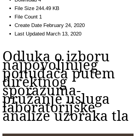
File Size
244.49 KB
File Count
1
Create Date
February 24, 2020
Last Updated
March 13, 2020
Odluka o izboru
najpovoljnijeg
ponuđača putem
direktnog
sporazuma-
pružanje usluga
laboratorijske
analize uzoraka tla