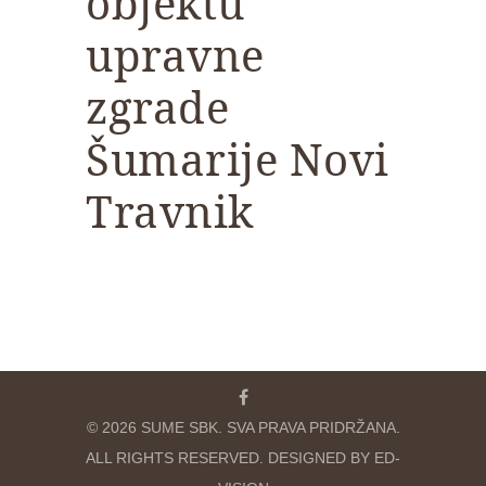
objektu
upravne
zgrade
Šumarije Novi
Travnik
© 2026 SUME SBK. SVA PRAVA PRIDRŽANA.
ALL RIGHTS RESERVED. DESIGNED BY ED-