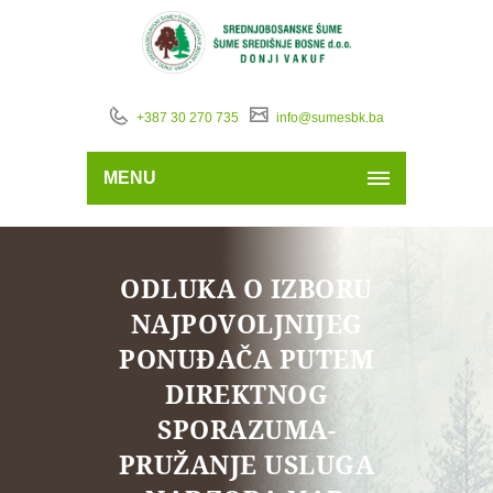
+387 30 270 735
info@sumesbk.ba
MENU
ODLUKA O IZBORU
NAJPOVOLJNIJEG
PONUĐAČA PUTEM
DIREKTNOG
SPORAZUMA-
PRUŽANJE USLUGA