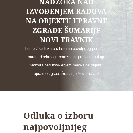
NADZORA NAD
IZVOĐENJEM RADOVA
NA OBJEKTU UPRAVNE
ZGRADE ŠUMARIJE
NOVI TRAVNIK
Home
Odluka o izboru najpovoljnijeg ponuđača
putem direktnog sporazuma- pružanje usluga
nadzora nad izvođenjem radova na objektu
upravne zgrade Šumarije Novi Travnik
Odluka o izboru
najpovoljnijeg