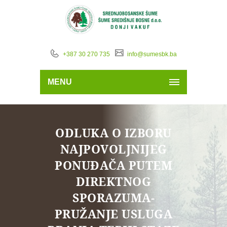
+387 30 270 735
info@sumesbk.ba
MENU
ODLUKA O IZBORU
NAJPOVOLJNIJEG
PONUĐAČA PUTEM
DIREKTNOG
SPORAZUMA-
PRUŽANJE USLUGA