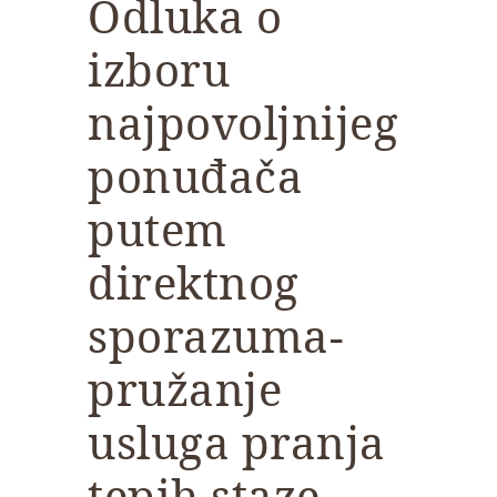
Odluka o
izboru
najpovoljnijeg
ponuđača
putem
direktnog
sporazuma-
pružanje
usluga pranja
tepih staze