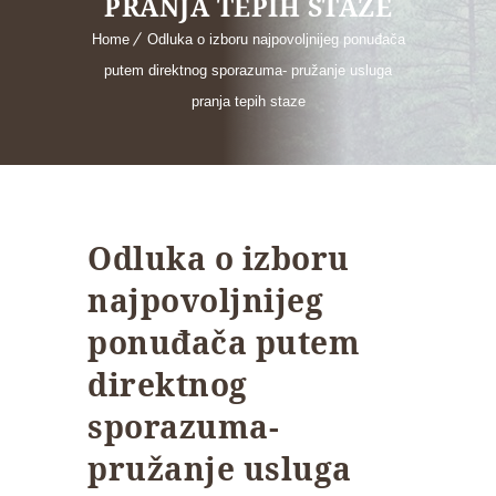
PRANJA TEPIH STAZE
Home
Odluka o izboru najpovoljnijeg ponuđača
putem direktnog sporazuma- pružanje usluga
pranja tepih staze
Odluka o izboru
najpovoljnijeg
ponuđača putem
direktnog
sporazuma-
pružanje usluga