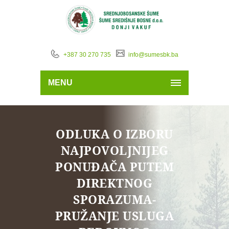
+387 30 270 735
info@sumesbk.ba
MENU
ODLUKA O IZBORU
NAJPOVOLJNIJEG
PONUĐAČA PUTEM
DIREKTNOG
SPORAZUMA-
PRUŽANJE USLUGA