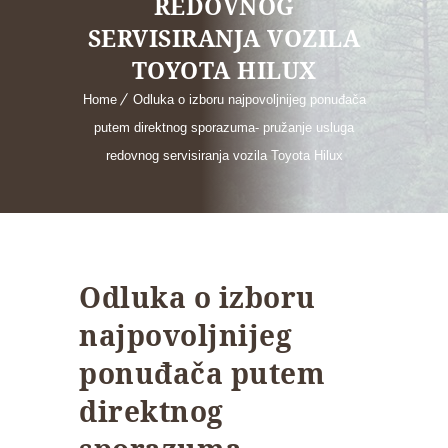
REDOVNOG
SERVISIRANJA VOZILA
TOYOTA HILUX
Home
Odluka o izboru najpovoljnijeg ponuđača
putem direktnog sporazuma- pružanje usluga
redovnog servisiranja vozila Toyota Hilux
Odluka o izboru
najpovoljnijeg
ponuđača putem
direktnog