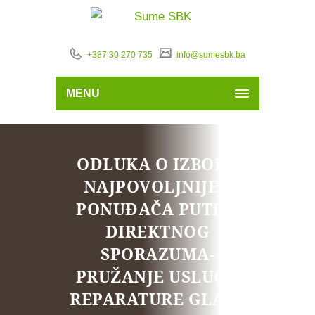
+387 30 270 735
info@sumesbk.ba
MENU
ODLUKA O IZBORU
NAJPOVOLJNIJEG
PONUĐAČA PUTEM
DIREKTNOG
SPORAZUMA-
PRUŽANJE USLUGA
REPARATURE GLAVE