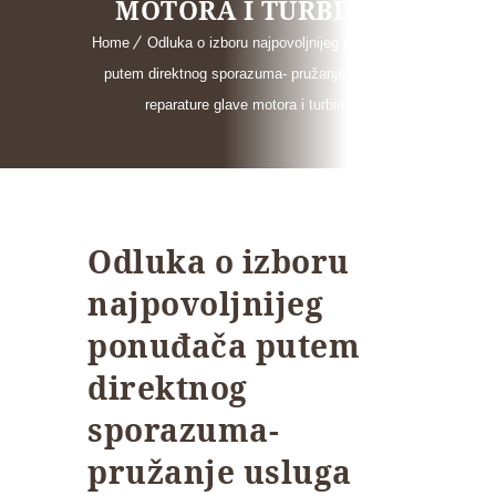
MOTORA I TURBINE
Home
Odluka o izboru najpovoljnijeg ponuđača
putem direktnog sporazuma- pružanje usluga
reparature glave motora i turbine
Odluka o izboru
najpovoljnijeg
ponuđača putem
direktnog
sporazuma-
pružanje usluga