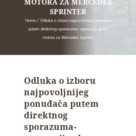
MOTORA ZA MERCEDES
SPRINTER
Home
Odluka o izboru najpovoljnijeg ponuđača
putem direktnog sporazuma- reparacija glave
motora za Mercedes Sprinter
Odluka o izboru
najpovoljnijeg
ponuđača putem
direktnog
sporazuma-