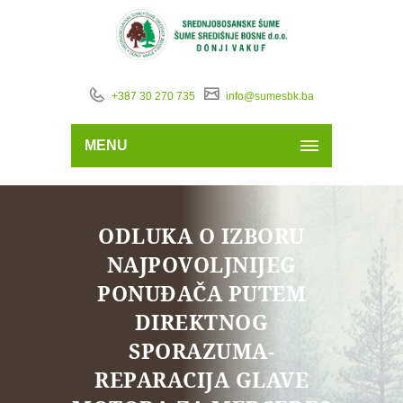
+387 30 270 735
info@sumesbk.ba
MENU
ODLUKA O IZBORU
NAJPOVOLJNIJEG
PONUĐAČA PUTEM
DIREKTNOG
SPORAZUMA-
REPARACIJA GLAVE