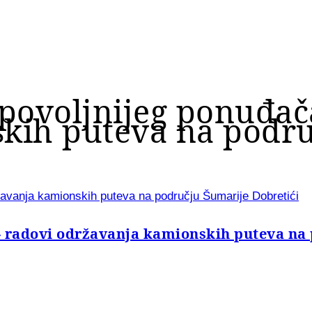
povoljnijeg ponuđač
kih puteva na podru
žavanja kamionskih puteva na području Šumarije Dobretići
- radovi održavanja kamionskih puteva na 