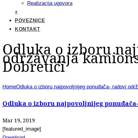
Realizacija ugovora
+
POVEZNICE
KONTAKT
Odluka o izboru naj
održavanja kamions
Dobretići
Home
Odluka o izboru najpovoljnijeg ponuđača- radovi odr
Odluka o izboru najpovoljnijeg ponuđača
Mar 19, 2019
[featured_image]
Download