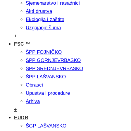
Sjemenarstvo i rasadnici
Akti drustva
Ekologija i zaštita
Uzgajanje šuma
+
FSC ™
ŠPP FOJNIČKO
ŠPP GORNJEVRBASKO
ŠPP SREDNJEVRBASKO
ŠPP LAŠVANSKO
Obrasci
Upustva i procedure
Arhiva
+
EUDR
ŠGP LAŠVANSKO