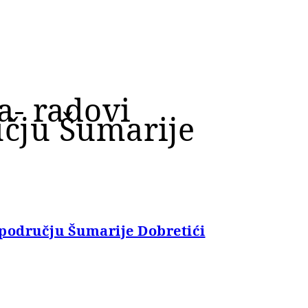
a- radovi
čju Šumarije
području Šumarije Dobretići