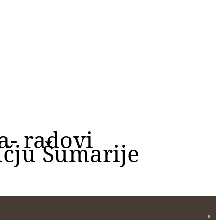
a- radovi
čju Šumarije