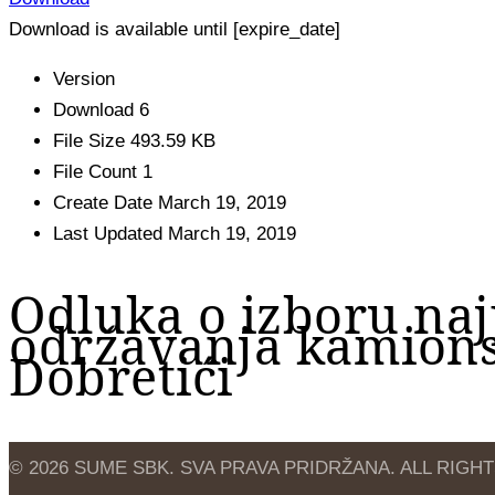
Download is available until [expire_date]
Version
Download
6
File Size
493.59 KB
File Count
1
Create Date
March 19, 2019
Last Updated
March 19, 2019
Odluka o izboru naj
održavanja kamions
Dobretići
© 2026 SUME SBK. SVA PRAVA PRIDRŽANA. ALL RIGH