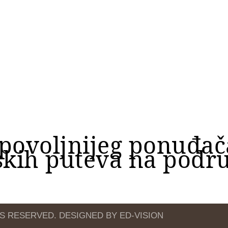
povoljnijeg ponuđač
kih puteva na podru
TS RESERVED. DESIGNED BY ED-VISION