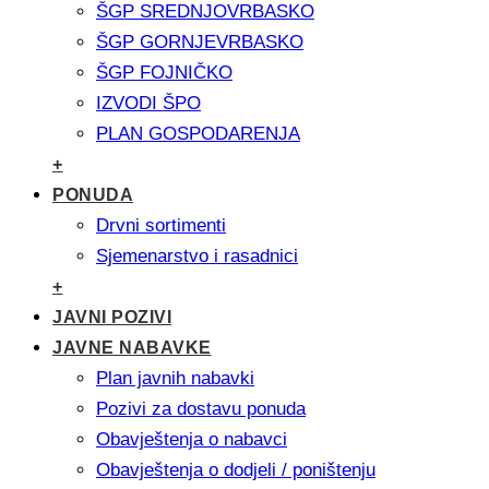
ŠGP SREDNJOVRBASKO
ŠGP GORNJEVRBASKO
ŠGP FOJNIČKO
IZVODI ŠPO
PLAN GOSPODARENJA
+
PONUDA
Drvni sortimenti
Sjemenarstvo i rasadnici
+
JAVNI POZIVI
JAVNE NABAVKE
Plan javnih nabavki
Pozivi za dostavu ponuda
Obavještenja o nabavci
Obavještenja o dodjeli / poništenju