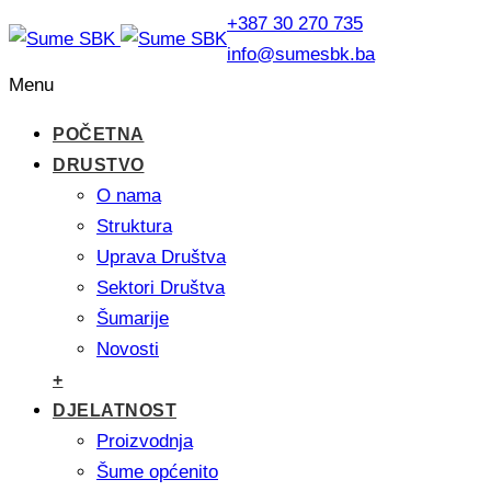
+387 30 270 735
info@sumesbk.ba
Menu
POČETNA
DRUSTVO
O nama
Struktura
Uprava Društva
Sektori Društva
Šumarije
Novosti
+
DJELATNOST
Proizvodnja
Šume općenito