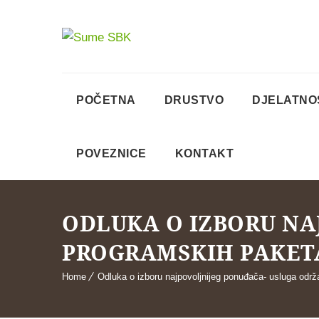
POČETNA
DRUSTVO
DJELATNO
POVEZNICE
KONTAKT
ODLUKA O IZBORU NA
PROGRAMSKIH PAKETA
Home
Odluka o izboru najpovoljnijeg ponuđača- usluga održa