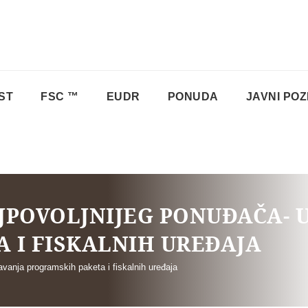
ST
FSC ™
EUDR
PONUDA
JAVNI POZ
JPOVOLJNIJEG PONUĐAČA-
 I FISKALNIH UREĐAJA
vanja programskih paketa i fiskalnih uređaja