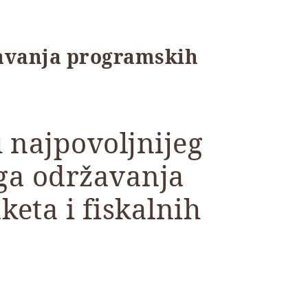
žavanja programskih
 najpovoljnijeg
ga održavanja
eta i fiskalnih