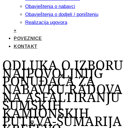
Obavještenja o nabavci
Obavještenja o dodjeli / poništenju
Realizacija ugovora
+
POVEZNICE
KONTAKT
ODLUKA O IZBORU
NAJPOVOLJNIJG
PONUĐAČA ZA
NABAVKU RADOVA
NA ASFALTIRANJU
ŠUMSKIH
KAMIONSKIH
PUTEVA-ŠUMARIJA