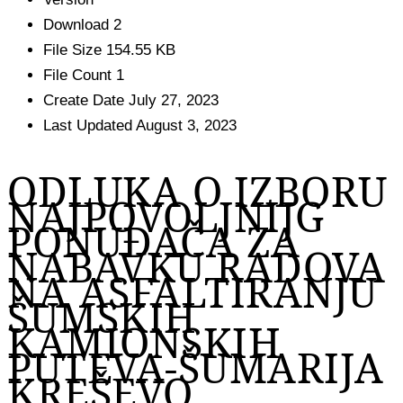
Download
2
File Size
154.55 KB
File Count
1
Create Date
July 27, 2023
Last Updated
August 3, 2023
ODLUKA O IZBORU
NAJPOVOLJNIJG
PONUĐAČA ZA
NABAVKU RADOVA
NA ASFALTIRANJU
ŠUMSKIH
KAMIONSKIH
PUTEVA-ŠUMARIJA
KREŠEVO