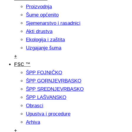
Proizvodnja
Šume općenito
Sjemenarstvo i rasadnici
Akti drustva
Ekologija i zaštita
Uzgajanje šuma
+
FSC ™
ŠPP FOJNIČKO
ŠPP GORNJEVRBASKO
ŠPP SREDNJEVRBASKO
ŠPP LAŠVANSKO
Obrasci
Upustva i procedure
Arhiva
+