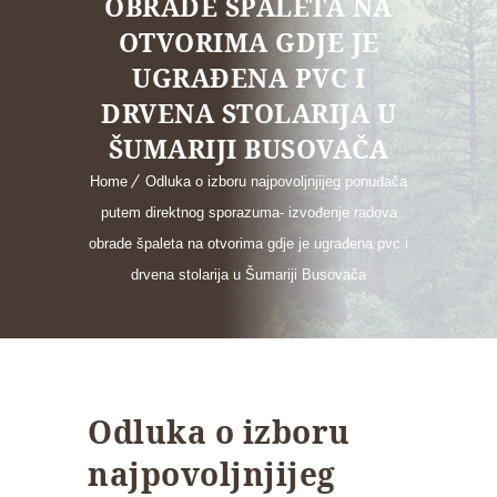
OBRADE ŠPALETA NA
OTVORIMA GDJE JE
UGRAĐENA PVC I
DRVENA STOLARIJA U
ŠUMARIJI BUSOVAČA
Home
Odluka o izboru najpovoljnjijeg ponuđača
putem direktnog sporazuma- izvođenje radova
obrade špaleta na otvorima gdje je ugrađena pvc i
drvena stolarija u Šumariji Busovača
Odluka o izboru
najpovoljnjijeg