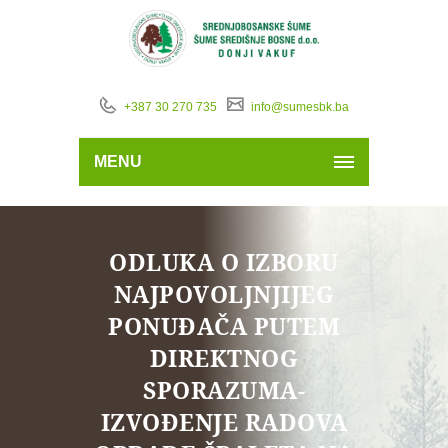
+387 30 270 735
info@sumesbk.ba
MENU
ODLUKA O IZBORU
NAJPOVOLJNJIJEG
PONUĐAČA PUTEM
DIREKTNOG
SPORAZUMA-
IZVOĐENJE RADOVA