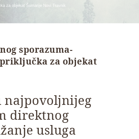
čka za objekat Šumarije Novi Travnik
tnog sporazuma-
priključka za objekat
 najpovoljnijeg
m direktnog
žanje usluga