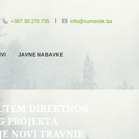
+387 30 270 735
info@sumesbk.ba
IVI
JAVNE NABAVKE
PUTEM DIREKTNOG
G PROJEKTA
JE NOVI TRAVNIK