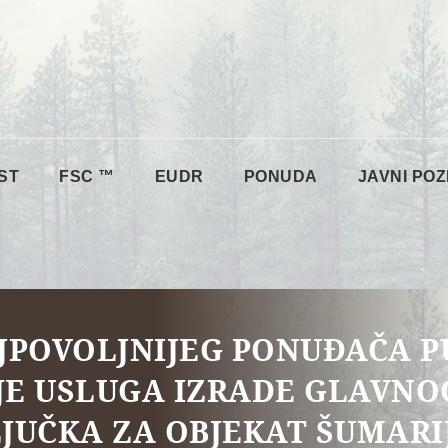
ST
FSC ™
EUDR
PONUDA
JAVNI POZ
JPOVOLJNIJEG PONUĐAČA 
E USLUGA IZRADE GLAVNO
JUČKA ZA OBJEKAT ŠUMARI