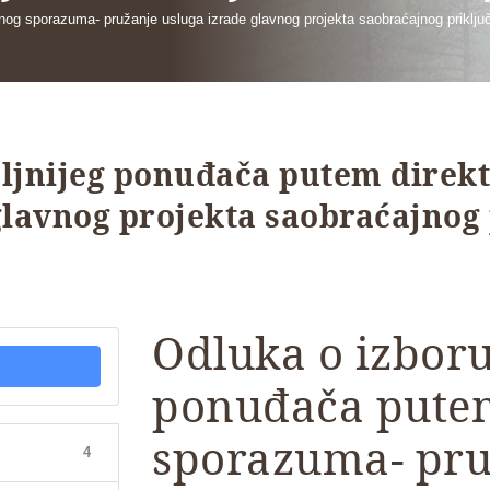
nog sporazuma- pružanje usluga izrade glavnog projekta saobraćajnog priklju
oljnijeg ponuđača putem direk
glavnog projekta saobraćajnog 
Odluka o izboru
ponuđača pute
sporazuma- pru
4