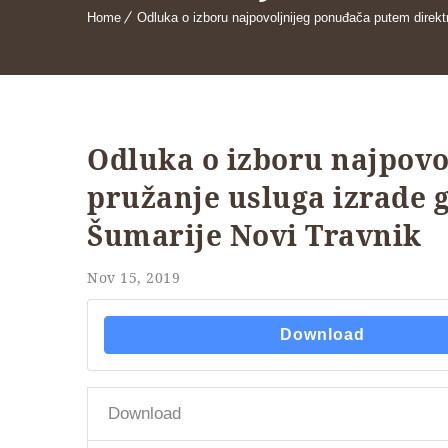
Home
Odluka o izboru najpovoljnijeg ponuđača putem direkt
Odluka o izboru najpov
pružanje usluga izrade 
Šumarije Novi Travnik
Nov 15, 2019
Download
Download