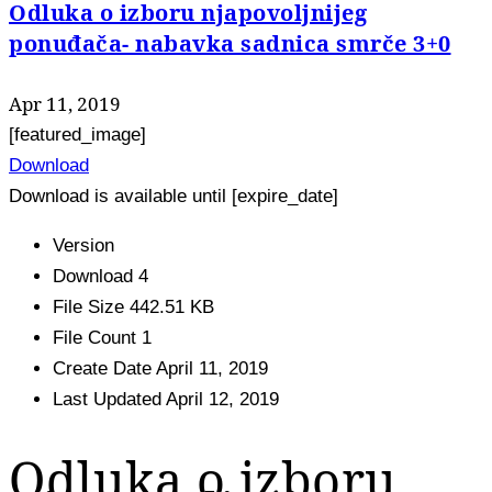
Odluka o izboru njapovoljnijeg
ponuđača- nabavka sadnica smrče 3+0
Apr 11, 2019
[featured_image]
Download
Download is available until [expire_date]
Version
Download
4
File Size
442.51 KB
File Count
1
Create Date
April 11, 2019
Last Updated
April 12, 2019
Odluka o izboru