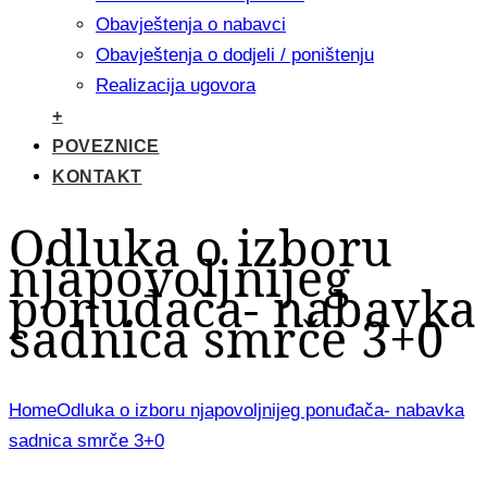
Obavještenja o nabavci
Obavještenja o dodjeli / poništenju
Realizacija ugovora
+
POVEZNICE
KONTAKT
Odluka o izboru
njapovoljnijeg
ponuđača- nabavka
sadnica smrče 3+0
Home
Odluka o izboru njapovoljnijeg ponuđača- nabavka
sadnica smrče 3+0