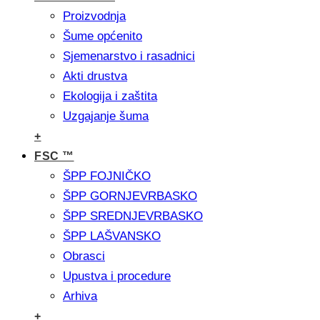
Proizvodnja
Šume općenito
Sjemenarstvo i rasadnici
Akti drustva
Ekologija i zaštita
Uzgajanje šuma
+
FSC ™
ŠPP FOJNIČKO
ŠPP GORNJEVRBASKO
ŠPP SREDNJEVRBASKO
ŠPP LAŠVANSKO
Obrasci
Upustva i procedure
Arhiva
+