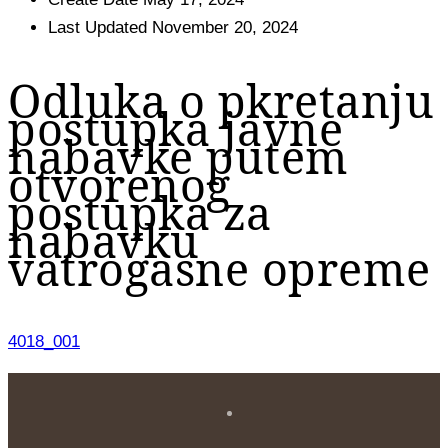
Last Updated
November 20, 2024
Odluka o pkretanju
postupka javne
nabavke putem
otvorenog
postupka za
nabavku
vatrogasne opreme
4018_001