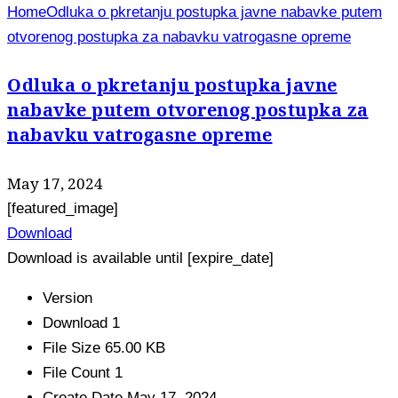
Home
Odluka o pkretanju postupka javne nabavke putem
otvorenog postupka za nabavku vatrogasne opreme
Odluka o pkretanju postupka javne
nabavke putem otvorenog postupka za
nabavku vatrogasne opreme
May 17, 2024
[featured_image]
Download
Download is available until [expire_date]
Version
Download
1
File Size
65.00 KB
File Count
1
Create Date
May 17, 2024