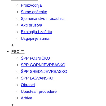
Proizvodnja
Šume općenito
Sjemenarstvo i rasadnici
Akti drustva
Ekologija i zaštita
Uzgajanje šuma
+
FSC ™
ŠPP FOJNIČKO
ŠPP GORNJEVRBASKO
ŠPP SREDNJEVRBASKO
ŠPP LAŠVANSKO
Obrasci
Upustva i procedure
Arhiva
+