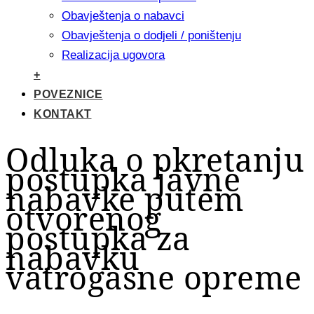
Obavještenja o nabavci
Obavještenja o dodjeli / poništenju
Realizacija ugovora
+
POVEZNICE
KONTAKT
Odluka o pkretanju
postupka javne
nabavke putem
otvorenog
postupka za
nabavku
vatrogasne opreme