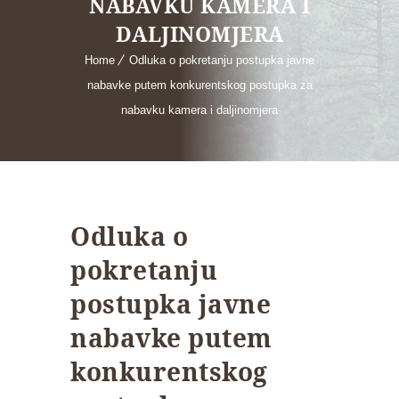
NABAVKU KAMERA I
DALJINOMJERA
Home
Odluka o pokretanju postupka javne
nabavke putem konkurentskog postupka za
nabavku kamera i daljinomjera
Odluka o
pokretanju
postupka javne
nabavke putem
konkurentskog