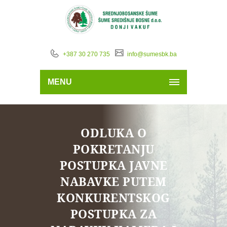
+387 30 270 735
info@sumesbk.ba
MENU
ODLUKA O
POKRETANJU
POSTUPKA JAVNE
NABAVKE PUTEM
KONKURENTSKOG
POSTUPKA ZA