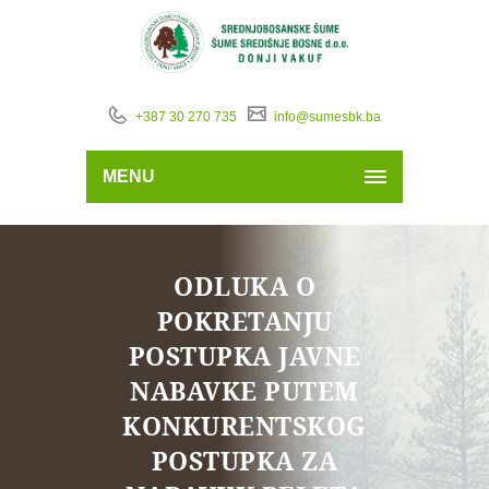
+387 30 270 735
info@sumesbk.ba
MENU
ODLUKA O
POKRETANJU
POSTUPKA JAVNE
NABAVKE PUTEM
KONKURENTSKOG
POSTUPKA ZA