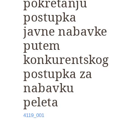
pokretanju
postupka
javne nabavke
putem
konkurentskog
postupka za
nabavku
peleta
4119_001