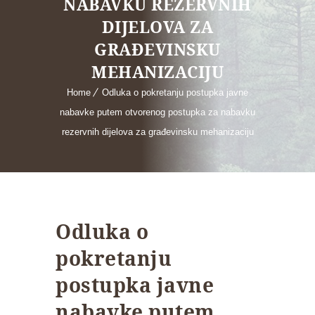
NABAVKU REZERVNIH
DIJELOVA ZA
GRAĐEVINSKU
MEHANIZACIJU
Home
Odluka o pokretanju postupka javne
nabavke putem otvorenog postupka za nabavku
rezervnih dijelova za građevinsku mehanizaciju
Odluka o
pokretanju
postupka javne
nabavke putem