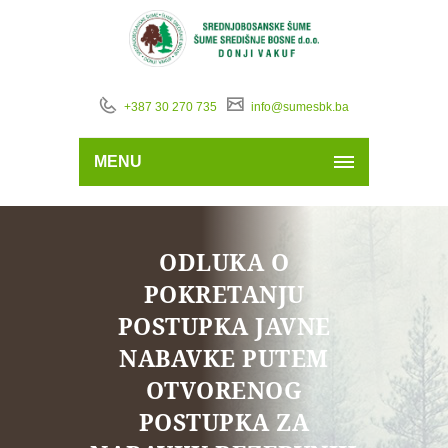
+387 30 270 735
info@sumesbk.ba
MENU
ODLUKA O
POKRETANJU
POSTUPKA JAVNE
NABAVKE PUTEM
OTVORENOG
POSTUPKA ZA