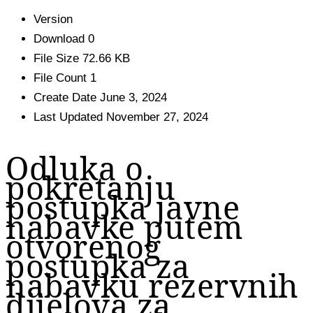
Version
Download
0
File Size
72.66 KB
File Count
1
Create Date
June 3, 2024
Last Updated
November 27, 2024
Odluka o
pokretanju
postupka javne
nabavke putem
otvorenog
postupka za
nabavku rezervnih
dijelova za