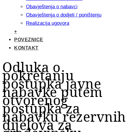
Obavještenja o nabavci
Obavještenja o dodjeli / poništenju
Realizacija ugovora
+
POVEZNICE
KONTAKT
Odluka o
pokretanju
postupka javne
nabavke putem
otvorenog
postupka za
nabavku rezervnih
dijelova za