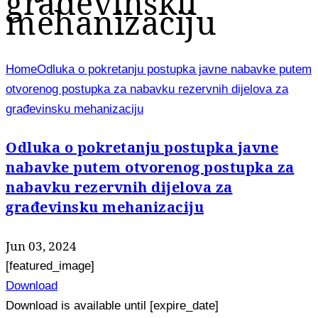
građevinsku
mehanizaciju
Home
Odluka o pokretanju postupka javne nabavke putem
otvorenog postupka za nabavku rezervnih dijelova za
građevinsku mehanizaciju
Odluka o pokretanju postupka javne
nabavke putem otvorenog postupka za
nabavku rezervnih dijelova za
građevinsku mehanizaciju
Jun 03, 2024
[featured_image]
Download
Download is available until [expire_date]