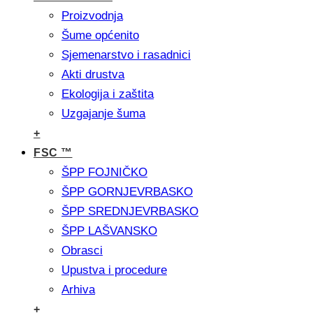
Proizvodnja
Šume općenito
Sjemenarstvo i rasadnici
Akti drustva
Ekologija i zaštita
Uzgajanje šuma
+
FSC ™
ŠPP FOJNIČKO
ŠPP GORNJEVRBASKO
ŠPP SREDNJEVRBASKO
ŠPP LAŠVANSKO
Obrasci
Upustva i procedure
Arhiva
+