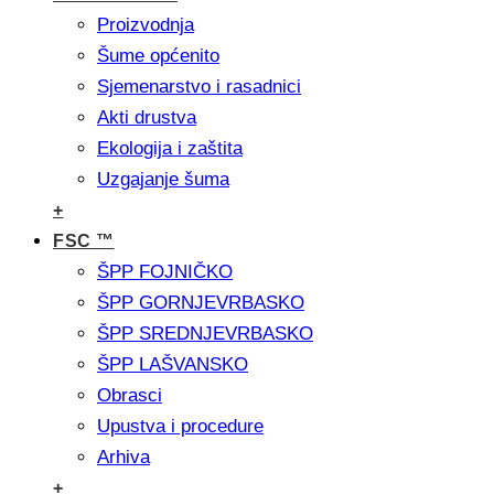
Proizvodnja
Šume općenito
Sjemenarstvo i rasadnici
Akti drustva
Ekologija i zaštita
Uzgajanje šuma
+
FSC ™
ŠPP FOJNIČKO
ŠPP GORNJEVRBASKO
ŠPP SREDNJEVRBASKO
ŠPP LAŠVANSKO
Obrasci
Upustva i procedure
Arhiva
+