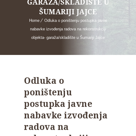
GARAŽA/SKLADIŠTE U
ŠUMARIJI JAJCE
Home
Odluka o poništenju postupka javne
nabavke izvođenja radova na rekonstrukciji
objekta- garaža/skladište u Šumariji Jajce
Odluka o
poništenju
postupka javne
nabavke izvođenja
radova na