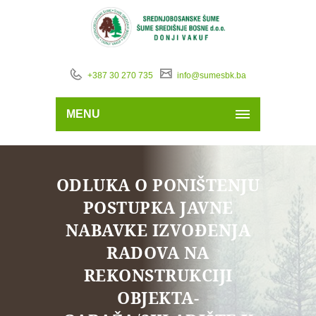
+387 30 270 735
info@sumesbk.ba
MENU
ODLUKA O PONIŠTENJU
POSTUPKA JAVNE
NABAVKE IZVOĐENJA
RADOVA NA
REKONSTRUKCIJI
OBJEKTA-