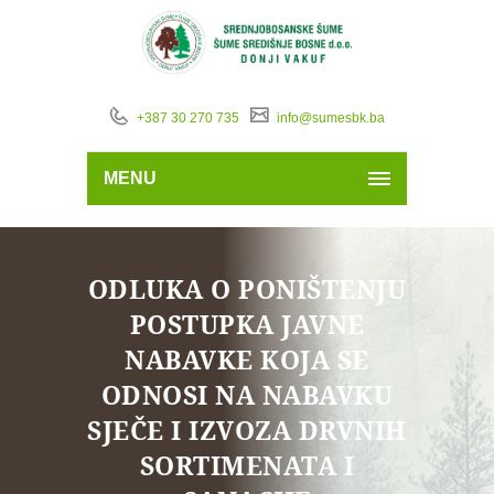
+387 30 270 735
info@sumesbk.ba
MENU
ODLUKA O PONIŠTENJU
POSTUPKA JAVNE
NABAVKE KOJA SE
ODNOSI NA NABAVKU
SJEČE I IZVOZA DRVNIH
SORTIMENATA I