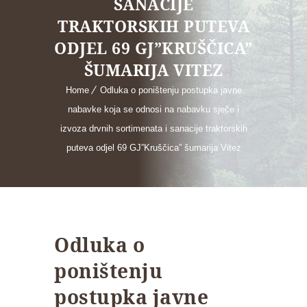
SANACIJE
TRAKTORSKIH PUTEVA
ODJEL 69 GJ”KRUŠČICA”
ŠUMARIJA VITEZ
Home
Odluka o poništenju postupka javne
nabavke koja se odnosi na nabavku sječe i
izvoza drvnih sortimenata i sanacije traktorskih
puteva odjel 69 GJ”Kruščica” šumarija Vitez
Odluka o
poništenju
postupka javne