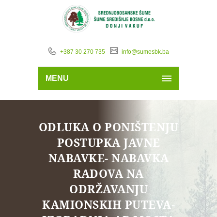
+387 30 270 735
info@sumesbk.ba
MENU
ODLUKA O PONIŠTENJU
POSTUPKA JAVNE
NABAVKE- NABAVKA
RADOVA NA
ODRŽAVANJU
KAMIONSKIH PUTEVA-