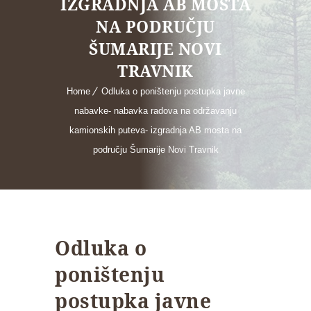
IZGRADNJA AB MOSTA
NA PODRUČJU
ŠUMARIJE NOVI
TRAVNIK
Home
Odluka o poništenju postupka javne
nabavke- nabavka radova na održavanju
kamionskih puteva- izgradnja AB mosta na
području Šumarije Novi Travnik
Odluka o
poništenju
postupka javne