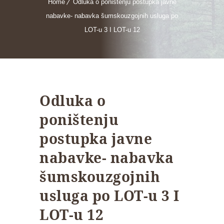
Home
Odluka o poništenju postupka javne
nabavke- nabavka šumskouzgojnih usluga po
LOT-u 3 I LOT-u 12
Odluka o
poništenju
postupka javne
nabavke- nabavka
šumskouzgojnih
usluga po LOT-u 3 I
LOT-u 12