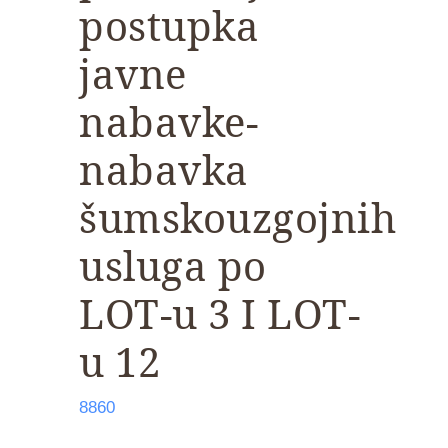
postupka
javne
nabavke-
nabavka
šumskouzgojnih
usluga po
LOT-u 3 I LOT-
u 12
8860