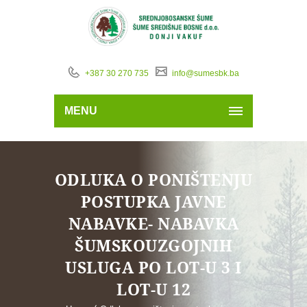
+387 30 270 735
info@sumesbk.ba
MENU
ODLUKA O PONIŠTENJU
POSTUPKA JAVNE
NABAVKE- NABAVKA
ŠUMSKOUZGOJNIH
USLUGA PO LOT-U 3 I
LOT-U 12