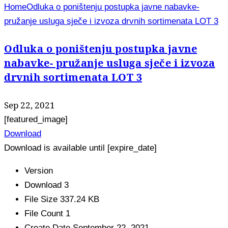
Home
Odluka o poništenju postupka javne nabavke-
pružanje usluga sječe i izvoza drvnih sortimenata LOT 3
Odluka o poništenju postupka javne
nabavke- pružanje usluga sječe i izvoza
drvnih sortimenata LOT 3
Sep 22, 2021
[featured_image]
Download
Download is available until [expire_date]
Version
Download
3
File Size
337.24 KB
File Count
1
Create Date
September 22, 2021