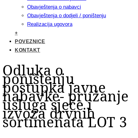
Obavještenja o nabavci
Obavještenja o dodjeli / poništenju
Realizacija ugovora
+
POVEZNICE
KONTAKT
Odluka o
poništenju
postupka javne
nabavke- pružanje
usluga sječe i
izvoza drvnih
sortimenata LOT 3