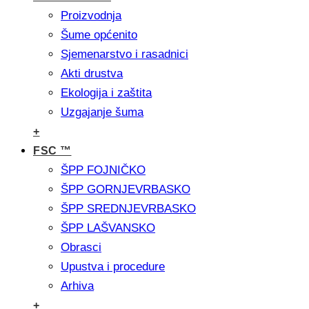
Proizvodnja
Šume općenito
Sjemenarstvo i rasadnici
Akti drustva
Ekologija i zaštita
Uzgajanje šuma
+
FSC ™
ŠPP FOJNIČKO
ŠPP GORNJEVRBASKO
ŠPP SREDNJEVRBASKO
ŠPP LAŠVANSKO
Obrasci
Upustva i procedure
Arhiva
+