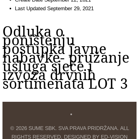
Last Updated
September 29, 2021
Odluka o
poništenju
postupka javne
nabavke- pružanje
usluga sječe i
izvoza drvnih
sortimenata LOT 3
© 2026 SUME SBK. SVA PRAVA PRIDRŽANA. ALL
RIGHTS RESERVED. DESIGNED BY ED-VISION