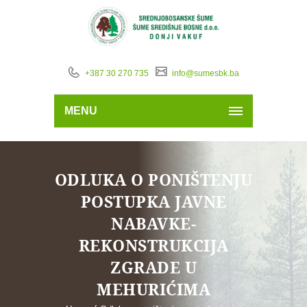
+387 30 270 735
info@sumesbk.ba
MENU
ODLUKA O PONIŠTENJU
POSTUPKA JAVNE
NABAVKE-
REKONSTRUKCIJA
ZGRADE U
MEHURIĆIMA