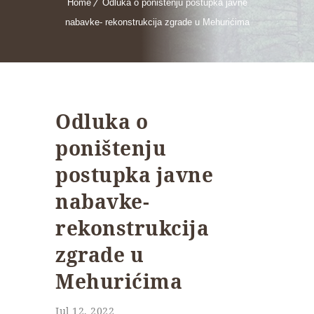
Home
Odluka o poništenju postupka javne
nabavke- rekonstrukcija zgrade u Mehurićima
Odluka o
poništenju
postupka javne
nabavke-
rekonstrukcija
zgrade u
Mehurićima
Jul 12, 2022