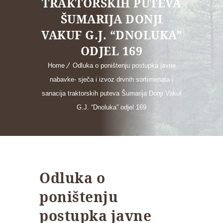
TRAKTORSKIH PUTEVA
ŠUMARIJA DONJI
VAKUF G.J. “DNOLUKA”
ODJEL 169
Home
Odluka o poništenju postupka javne
nabavke- sječa i izvoz drvnih sortimenata i
sanacija traktorskih puteva Šumarija Donji Vakuf
G.J. “Dnoluka” odjel 169
Odluka o
poništenju
postupka javne