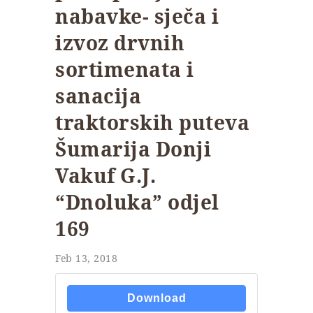
nabavke- sječa i
izvoz drvnih
sortimenata i
sanacija
traktorskih puteva
Šumarija Donji
Vakuf G.J.
“Dnoluka” odjel
169
Feb 13, 2018
Download