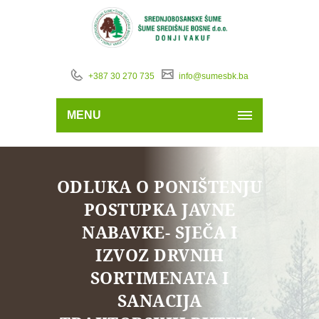
+387 30 270 735
info@sumesbk.ba
MENU
ODLUKA O PONIŠTENJU
POSTUPKA JAVNE
NABAVKE- SJEČA I
IZVOZ DRVNIH
SORTIMENATA I
SANACIJA