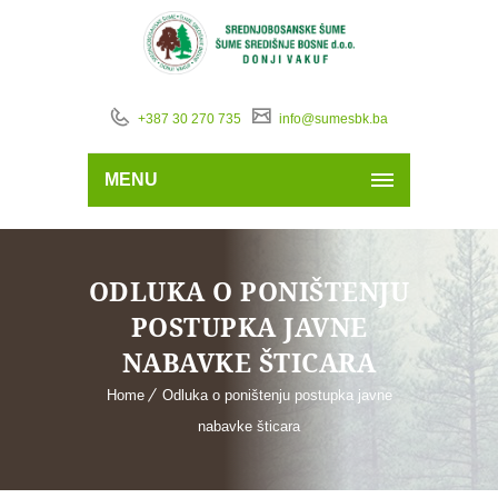
+387 30 270 735
info@sumesbk.ba
MENU
ODLUKA O PONIŠTENJU
POSTUPKA JAVNE
NABAVKE ŠTICARA
Home
Odluka o poništenju postupka javne
nabavke šticara