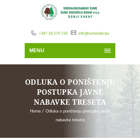
+387 30 270 735
info@sumesbk.ba
MENU
ODLUKA O PONIŠTENJU
POSTUPKA JAVNE
NABAVKE TRESETA
Home
Odluka o poništenju postupka javne
nabavke treseta