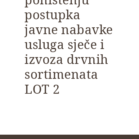
postupka
javne nabavke
usluga sječe i
izvoza drvnih
sortimenata
LOT 2