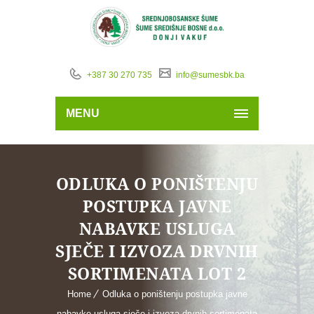
+387 30 270 735
info@sumesbk.ba
MENU
ODLUKA O PONIŠTENJU
POSTUPKA JAVNE
NABAVKE USLUGA
SJEČE I IZVOZA DRVNIH
SORTIMENATA LOT 2
Home
Odluka o poništenju postupka javne
nabavke usluga sječe i izvoza drvnih sortimenata