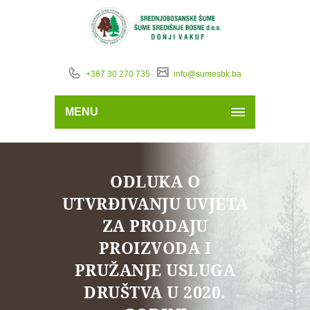
+387 30 270 735
info@sumesbk.ba
MENU
ODLUKA O
UTVRĐIVANJU UVJETA
ZA PRODAJU
PROIZVODA I
PRUŽANJE USLUGA
DRUŠTVA U 2020.