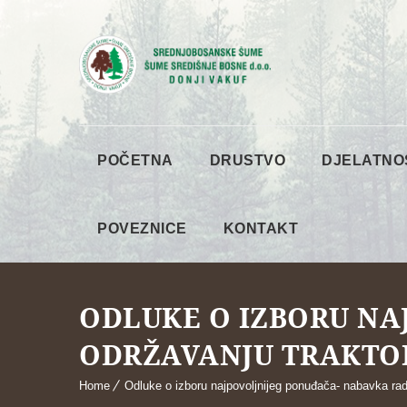
POČETNA
DRUSTVO
DJELATNO
POVEZNICE
KONTAKT
ODLUKE O IZBORU NA
ODRŽAVANJU TRAKTORS
Home
Odluke o izboru najpovoljnijeg ponuđača- nabavka rad