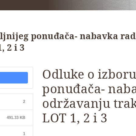
ljnijeg ponuđača- nabavka ra
 2 i 3
Odluke o izboru
ponuđača- naba
održavanju tra
2
LOT 1, 2 i 3
491.33 KB
1