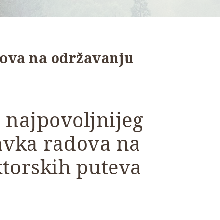
dova na održavanju
 najpovoljnijeg
vka radova na
ktorskih puteva