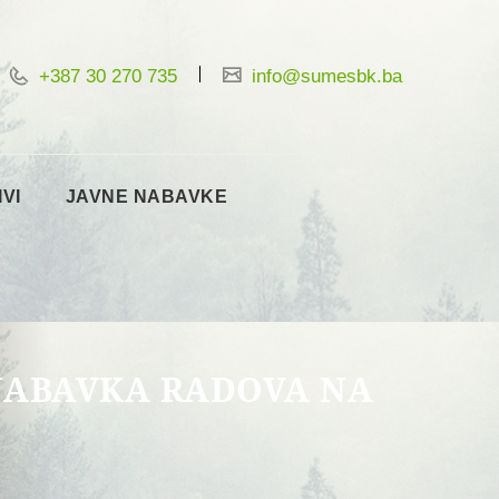
+387 30 270 735
info@sumesbk.ba
IVI
JAVNE NABAVKE
NABAVKA RADOVA NA