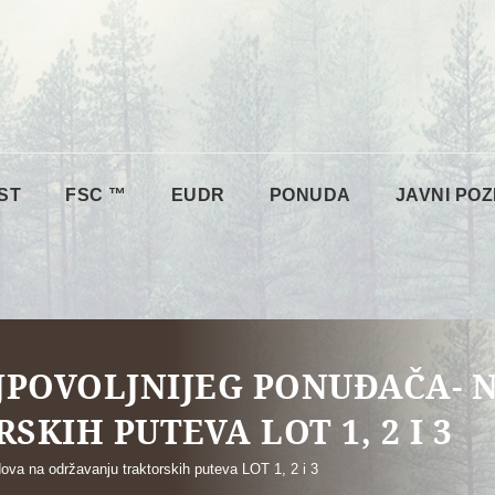
ST
FSC ™
EUDR
PONUDA
JAVNI POZ
JPOVOLJNIJEG PONUĐAČA- 
KIH PUTEVA LOT 1, 2 I 3
ova na održavanju traktorskih puteva LOT 1, 2 i 3