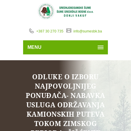
+387 30 270 735
info@sumesbk.ba
MENU
ODLUKE O IZBORU
NAJPOVOLJNIJEG
PONUĐAČA- NABAVKA
USLUGA ODRŽAVANJA
KAMIONSKIH PUTEVA
TOKOM ZIMSKOG