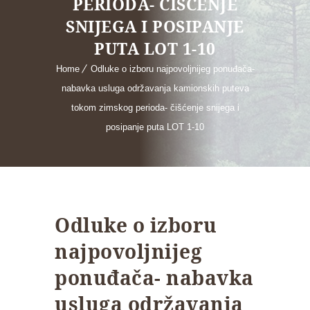
PERIODA- ČIŠĆENJE
SNIJEGA I POSIPANJE
PUTA LOT 1-10
Home
Odluke o izboru najpovoljnijeg ponuđača-
nabavka usluga održavanja kamionskih puteva
tokom zimskog perioda- čišćenje snijega i
posipanje puta LOT 1-10
Odluke o izboru
najpovoljnijeg
ponuđača- nabavka
usluga održavanja