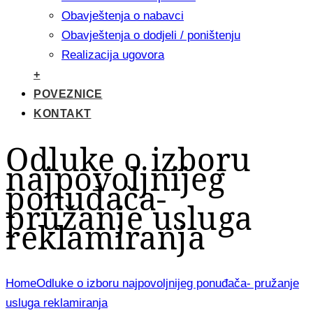
Obavještenja o nabavci
Obavještenja o dodjeli / poništenju
Realizacija ugovora
+
POVEZNICE
KONTAKT
Odluke o izboru
najpovoljnijeg
ponuđača-
pružanje usluga
reklamiranja
Home
Odluke o izboru najpovoljnijeg ponuđača- pružanje
usluga reklamiranja