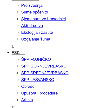
Proizvodnja
Šume općenito
Sjemenarstvo i rasadnici
Akti drustva
Ekologija i zaštita
Uzgajanje šuma
+
FSC ™
ŠPP FOJNIČKO
ŠPP GORNJEVRBASKO
ŠPP SREDNJEVRBASKO
ŠPP LAŠVANSKO
Obrasci
Upustva i procedure
Arhiva
+