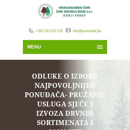
+387 30 270 735
info@sumesbk.ba
MENU
ODLUKE O IZBORU
NAJPOVOLJNIJEG
PONUĐAČA- PRUŽANJE
USLUGA SJEČE I
IZVOZA DRVNIH
SORTIMENATA I