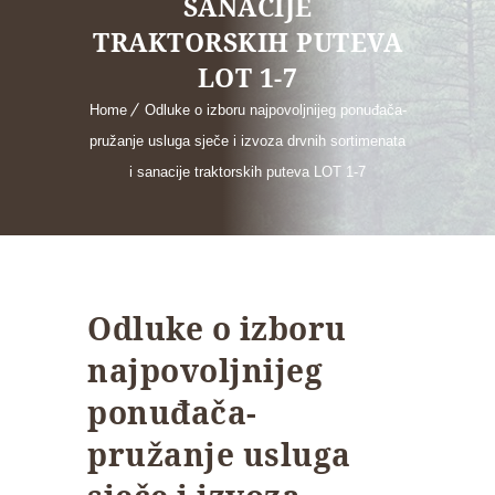
SANACIJE
TRAKTORSKIH PUTEVA
LOT 1-7
Home
Odluke o izboru najpovoljnijeg ponuđača-
pružanje usluga sječe i izvoza drvnih sortimenata
i sanacije traktorskih puteva LOT 1-7
Odluke o izboru
najpovoljnijeg
ponuđača-
pružanje usluga