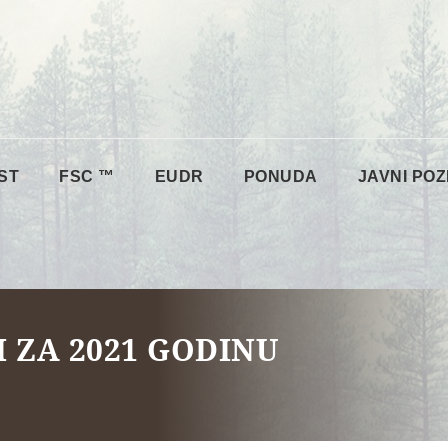
ST
FSC ™
EUDR
PONUDA
JAVNI POZ
 ZA 2021 GODINU