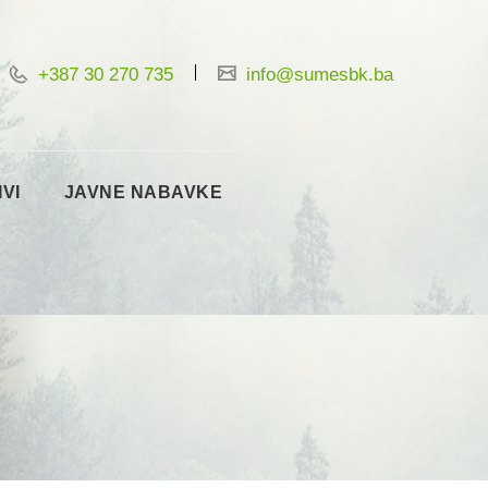
+387 30 270 735
info@sumesbk.ba
IVI
JAVNE NABAVKE