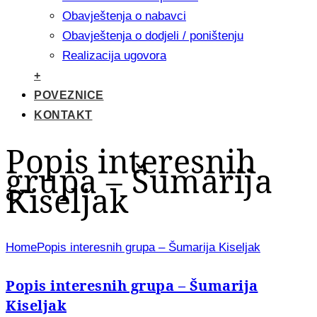
Obavještenja o nabavci
Obavještenja o dodjeli / poništenju
Realizacija ugovora
+
POVEZNICE
KONTAKT
Popis interesnih
grupa – Šumarija
Kiseljak
Home
Popis interesnih grupa – Šumarija Kiseljak
Popis interesnih grupa – Šumarija
Kiseljak