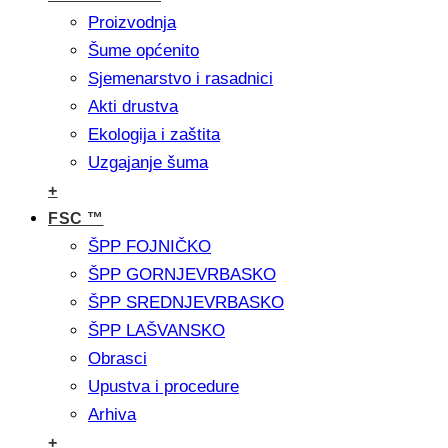
Proizvodnja
Šume općenito
Sjemenarstvo i rasadnici
Akti drustva
Ekologija i zaštita
Uzgajanje šuma
+
FSC ™
ŠPP FOJNIČKO
ŠPP GORNJEVRBASKO
ŠPP SREDNJEVRBASKO
ŠPP LAŠVANSKO
Obrasci
Upustva i procedure
Arhiva
+