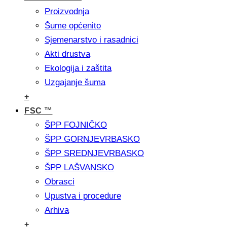
Proizvodnja
Šume općenito
Sjemenarstvo i rasadnici
Akti drustva
Ekologija i zaštita
Uzgajanje šuma
+
FSC ™
ŠPP FOJNIČKO
ŠPP GORNJEVRBASKO
ŠPP SREDNJEVRBASKO
ŠPP LAŠVANSKO
Obrasci
Upustva i procedure
Arhiva
+