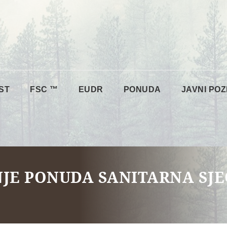
ST
FSC ™
EUDR
PONUDA
JAVNI POZ
NJE PONUDA SANITARNA SJ