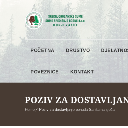
POČETNA
DRUSTVO
DJELATNO
POVEZNICE
KONTAKT
POZIV ZA DOSTAVLJA
Home
Poziv za dostavljanje ponuda Sanitarna sječa