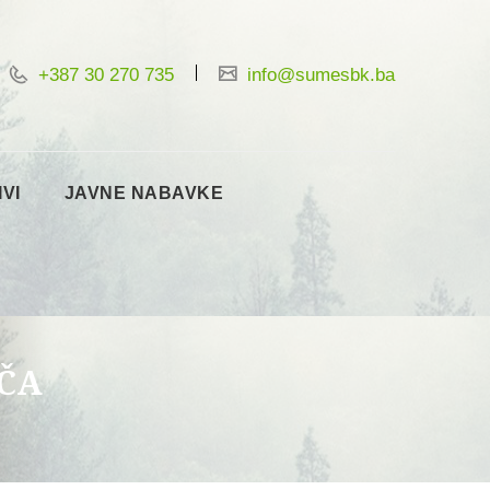
+387 30 270 735
info@sumesbk.ba
IVI
JAVNE NABAVKE
EČA