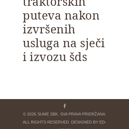
traktorskih
puteva nakon
izvršenih
usluga na sječi
i izvozu šds
© 2026 SUME SBK. SVA PRAVA PRIDRŽANA.
ALL RIGHTS RESERVED. DESIGNED BY ED-