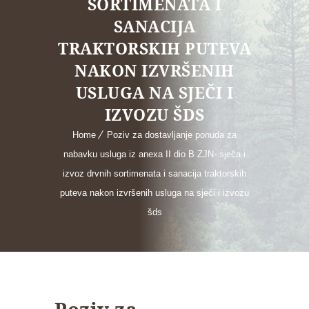
SORTIMENATA I
SANACIJA
TRAKTORSKIH PUTEVA
NAKON IZVRŠENIH
USLUGA NA SJEČI I
IZVOZU ŠDS
Home
Poziv za dostavljanje ponuda za
nabavku usluga iz anexa II dio B ZJN- sječa i
izvoz drvnih sortimenata i sanacija traktorskih
puteva nakon izvršenih usluga na sječi i izvozu
šds