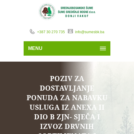
+387 30 270 735
info@sumesbk.ba
MENU
POZIV ZA
DOSTAVLJANJE
PONUDA ZA NABAVKU
USLUGA IZ ANEXA II
DIO B ZJN- SJEČA I
IZVOZ DRVNIH