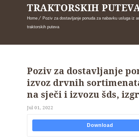
TRAKTORSKIH PUTEV
Home
Poziv za dostavljanje ponuda za nabavku usluga iz ane
traktorskih puteva
Poziv za dostavljanje po
izvoz drvnih sortimenat
na sječi i izvozu šds, iz
Jul 01, 2022
Download