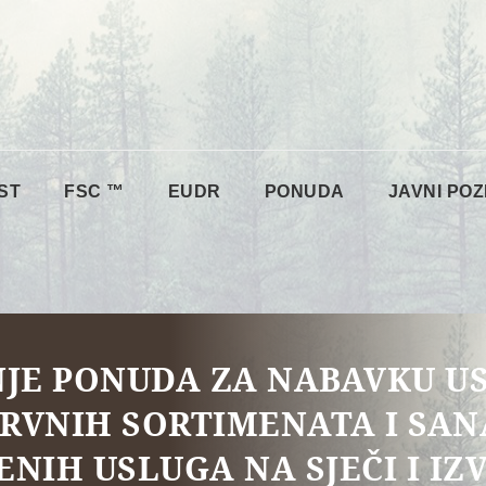
ST
FSC ™
EUDR
PONUDA
JAVNI POZ
JE PONUDA ZA NABAVKU US
Z DRVNIH SORTIMENATA I SA
NIH USLUGA NA SJEČI I IZ