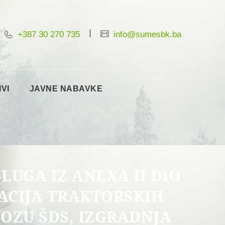
+387 30 270 735
info@sumesbk.ba
IVI
JAVNE NABAVKE
LUGA IZ ANEXA II DIO
NACIJA TRAKTORSKIH
VOZU ŠDS, IZGRADNJA