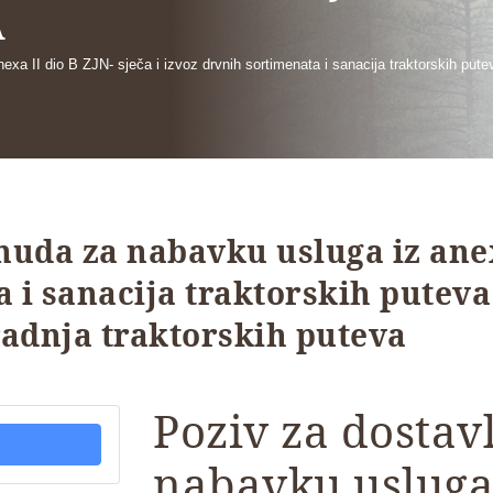
A
xa II dio B ZJN- sječa i izvoz drvnih sortimenata i sanacija traktorskih putev
nuda za nabavku usluga iz anexa
a i sanacija traktorskih putev
gradnja traktorskih puteva
Poziv za dostav
nabavku usluga 