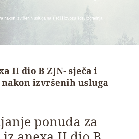
a nakon izvršenih usluga na sječi i izvozu šds, izgradnja
 II dio B ZJN- sječa i
a nakon izvršenih usluga
ljanje ponuda za
iz anexa II dio B