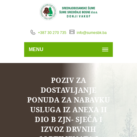
+387 30 270 735
info@sumesbk.ba
MENU
POZIV ZA
DOSTAVLJANJE
PONUDA ZA NABAVKU
USLUGA IZ ANEXA II
DIO B ZJN- SJEČA I
IZVOZ DRVNIH