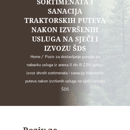
SORTIMENATA I
SANACIJA
TRAKTORSKIH PUTEVA
NAKON IZVRŠENIH
USLUGA NA SJEČI I
IZVOZU ŠDS
Home
Poziv za dostavljanje ponuda za
nabavku usluga iz anexa II dio B ZJN- sječa i
izvoz drvnih sortimenata i sanacija traktorskih
puteva nakon izvršenih usluga na sječi i izvozu
ŠDS