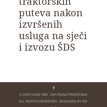
traktorskih
puteva nakon
izvršenih
usluga na sječi
i izvozu ŠDS
© 2026 SUME SBK. SVA PRAVA PRIDRŽANA.
ALL RIGHTS RESERVED. DESIGNED BY ED-