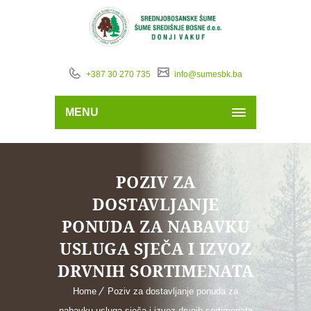
+387 30 270 735
info@sumesbk.ba
MENU
POZIV ZA
DOSTAVLJANJE
PONUDA ZA NABAVKU
USLUGA SJEČA I IZVOZ
DRVNIH SORTIMENATA
Home
Poziv za dostavljanje ponuda za
nabavku usluga sječa i izvoz drvnih sortimenata