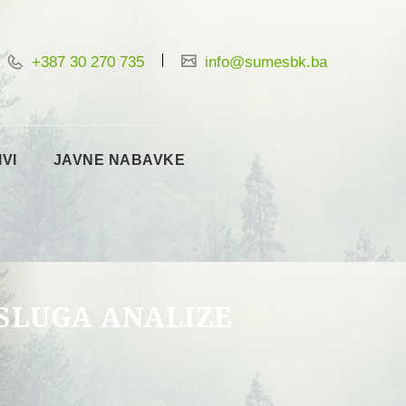
+387 30 270 735
info@sumesbk.ba
IVI
JAVNE NABAVKE
USLUGA ANALIZE