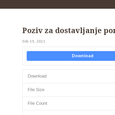
Poziv za dostavljanje p
Feb 19, 2021
Download
Download
File Size
File Count