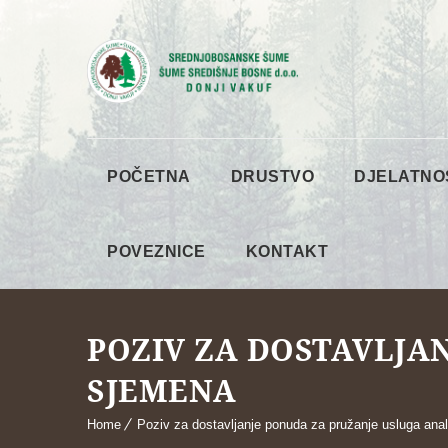
POČETNA
DRUSTVO
DJELATNO
POVEZNICE
KONTAKT
POZIV ZA DOSTAVLJA
SJEMENA
Home
Poziv za dostavljanje ponuda za pružanje usluga ana