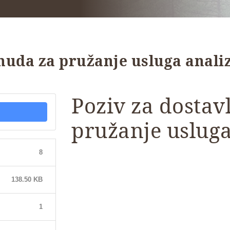
onuda za pružanje usluga anali
Poziv za dostav
pružanje usluga
8
138.50 KB
1