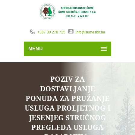
+387 30 270 735
info@sumesbk.ba
MENU
POZIV ZA
DOSTAVLJANJE
PONUDA ZA PRUŽANJE
USLUGA PROLJETNOG I
JESENJEG STRUČNOG
PREGLEDA USLUGA