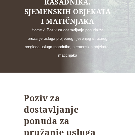
RASADNIKA,
SJEMENSKIH OBJEKATA
I MATIČNJAKA
Home
Poziv za dostavljanje ponuda za
pružanje usluga proljetnog i jesenjeg stručnog
pregleda usluga rasadnika, sjemenskih objekata i
matičnjaka
Poziv za
dostavljanje
ponuda za
pružanje usluga